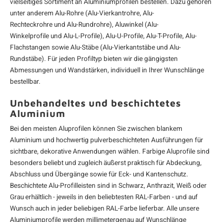
vielseitiges Sortiment an Aluminiumprofilen bestellen. Dazu gehören
unter anderem
Alu-Rohre
(
Alu-Vierkantrohre
,
Alu-
Rechteckrohre
und
Alu-Rundrohre
),
Aluwinkel
(
Alu-
Winkelprofile
und
Alu-L-Profile
),
Alu-U-Profile
,
Alu-T-Profile
,
Alu-
Flachstangen
sowie
Alu-Stäbe
(
Alu-Vierkantstäbe
und
Alu-
Rundstäbe
). Für jeden Profiltyp bieten wir die gängigsten
Abmessungen und Wandstärken, individuell in Ihrer Wunschlänge
bestellbar.
Unbehandeltes und beschichtetes
Aluminium
Bei den meisten Aluprofilen können Sie zwischen blankem
Aluminium
und hochwertig pulverbeschichteten Ausführungen für
sichtbare, dekorative Anwendungen wählen. Farbige Aluprofile sind
besonders beliebt und zugleich äußerst praktisch für Abdeckung,
Abschluss und Übergänge sowie für Eck- und Kantenschutz.
Beschichtete
Alu-Profilleisten
sind in Schwarz, Anthrazit, Weiß oder
Grau erhältlich - jeweils in den beliebtesten RAL-Farben - und auf
Wunsch auch in jeder beliebigen RAL-Farbe lieferbar. Alle unsere
Aluminiumprofile werden millimetergenau auf Wunschlänge