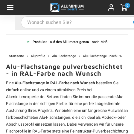
0
Hauptmenü / Alu-Flachstange
Hauptmenü / Farbbeschichtet
Hauptmenü / Alu-U-Profil
Hauptmenü / Alu-T-Profil
Hauptmenü / Aluwinkel
Hauptmenü / Alu-Stab
Hauptmenü / Alurohr
Alu-Flachstange
Farbbeschichtet
Alu-U-Profil
Alu-T-Profil
Aluwinkel
Alu-Stab
Alurohr
Produkte - auf den Millimeter genau - nach Maß
-Vierkantrohr
-Winkelprofil (gleichschenklig)
-U-Profil - unbehandelt
-T-Profil - unbehandelt
u-Flachstange - unbehandelt
u-Vierkantstab
profile - schwarz
A
A
A
A
A
A
A
V
V
V
V
V
Startseite
Aluprofile
Alu-Flachstange
Alu-Flachstange - nach RAL
u-Rechteckrohr
-L-Profil (ungleichschenklig)
-U-Profil - schwarz
u-Flachstange - schwarz
u-Rundstab
profile - weiß
A
A
A
A
A
R
R
R
R
R
Alu-Flachstange pulverbeschichtet
- in RAL-Farbe nach Wunsch
u-Rundrohr
-U-Profil - weiß
u-Flachstange - weiß
profile - anthrazit
A
A
A
A
A
R
R
R
R
R
Eine
Alu-Flachstange in RAL-Farbe nach Wunsch
bestellen Sie
einfach online und zu einem attraktiven Preis bei
-U-Profil - anthrazit
-Flachstange - anthrazit
profile - grau
A
A
A
A
A
W
W
W
W
W
Aluminiumexperte.de. Bei uns finden Sie immer die passende
Alu-
Flachstange
in der richtigen Farbe, für eine perfekt abgestimmte
-U-Profil - grau
-Flachstange - grau
profile - in RAL-Farbe
Ausführung Ihres Projekts. Wir bieten eine umfangreiche Auswahl an
A
A
A
A
A
L
L
L
L
L
farbbeschichteten Alu-Flachstangen, die sich ideal als Abdeck- oder
Abschlussprofil einsetzen lassen. Dabei verwenden wir für unsere
-U-Profil - nach RAL
u-Flachstange - nach RAL
A
A
A
A
A
U
U
U
U
U
Flachprofile in RAL-Farbe stets eine Feinstruktur-Pulverbeschichtung