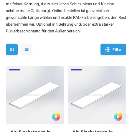
mit feiner Körnung, die zusätzlichen Schutz bietet und für eine
F
F
F
F
F
schöne matte Optik sorgt. Online bestellen ist ganz einfach:
gewünschte Länge wählen und exakte RAL-Farbe eingeben, den Rest
übernehmen wir. Optional mit Gehrung und/oder extra starker
Pulverbeschichtung für den Außenbereich!
Filter
Alu Flachstange in
Alu Flachstange in