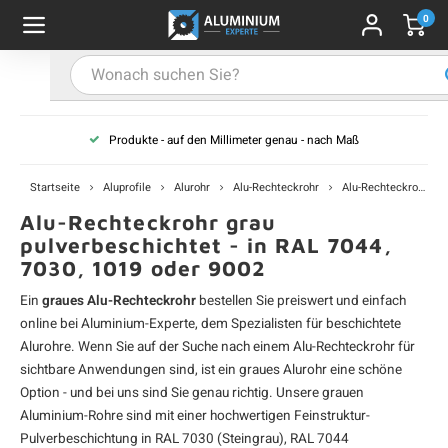
0
Hauptmenü / Alu-Flachstange
Hauptmenü / Farbbeschichtet
Hauptmenü / Alu-U-Profil
Hauptmenü / Alu-T-Profil
Hauptmenü / Aluwinkel
Hauptmenü / Alu-Stab
Hauptmenü / Alurohr
Alu-Flachstange
Farbbeschichtet
Alu-U-Profil
Alu-T-Profil
Aluwinkel
Alu-Stab
Alurohr
Produkte - auf den Millimeter genau - nach Maß
-Vierkantrohr
-Winkelprofil (gleichschenklig)
-U-Profil - unbehandelt
-T-Profil - unbehandelt
u-Flachstange - unbehandelt
u-Vierkantstab
profile - schwarz
A
A
A
A
A
A
A
V
V
V
V
V
Startseite
Aluprofile
Alurohr
Alu-Rechteckrohr
Alu-Rechteckrohr - grau
u-Rechteckrohr
-L-Profil (ungleichschenklig)
-U-Profil - schwarz
u-Flachstange - schwarz
u-Rundstab
profile - weiß
A
A
A
A
A
R
R
R
R
R
Alu-Rechteckrohr grau
pulverbeschichtet - in RAL 7044,
7030, 1019 oder 9002
u-Rundrohr
-U-Profil - weiß
u-Flachstange - weiß
profile - anthrazit
A
A
A
A
A
R
R
R
R
R
Ein
graues Alu-Rechteckrohr
bestellen Sie preiswert und einfach
-U-Profil - anthrazit
-Flachstange - anthrazit
profile - grau
A
A
A
A
A
W
W
W
W
W
online bei Aluminium-Experte, dem Spezialisten für beschichtete
Alurohre
. Wenn Sie auf der Suche nach einem
Alu-Rechteckrohr
für
-U-Profil - grau
-Flachstange - grau
profile - in RAL-Farbe
sichtbare Anwendungen sind, ist ein graues Alurohr eine schöne
A
A
A
A
A
L
L
L
L
L
Option - und bei uns sind Sie genau richtig. Unsere grauen
Aluminium-Rohre sind mit einer hochwertigen Feinstruktur-
-U-Profil - nach RAL
u-Flachstange - nach RAL
A
A
A
A
A
U
U
U
U
U
Pulverbeschichtung in RAL 7030 (Steingrau), RAL 7044