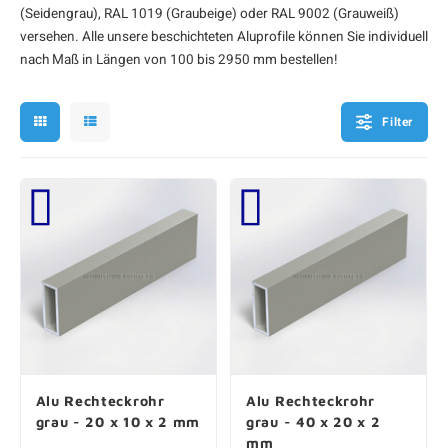
(Seidengrau), RAL 1019 (Graubeige) oder RAL 9002 (Grauweiß)
F
F
F
F
F
versehen. Alle unsere beschichteten
Aluprofile
können Sie individuell
nach Maß in Längen von 100 bis 2950 mm bestellen!
Filter
Alu Rechteckrohr
Alu Rechteckrohr
grau - 20 x 10 x 2 mm
grau - 40 x 20 x 2
mm