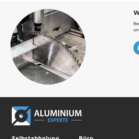
W
Be
un
Selbstabholung
Büro