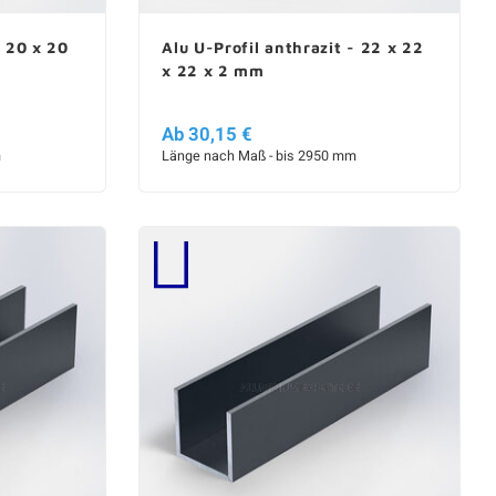
- 20 x 20
Alu U-Profil anthrazit - 22 x 22
x 22 x 2 mm
Ab 30,15 €
m
Länge nach Maß - bis 2950 mm