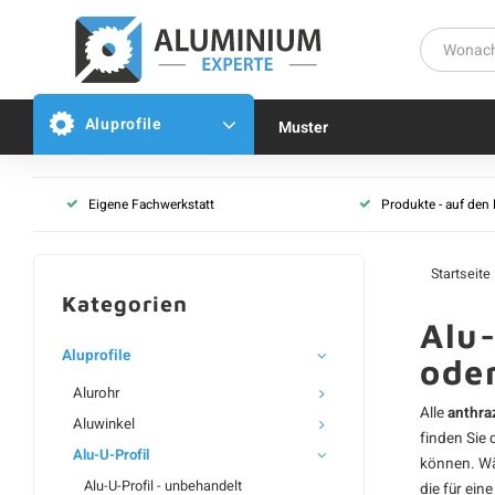
Aluprofile
Muster
Alu-U-Profil - unbehandelt
Eigene Fachwerkstatt
Produkte - auf den
Alu-U-Profil - schwarz
Alu-U-Profil - weiß
Startseite
Alu-U-Profil - anthrazit
Kategorien
Alu-U-Profil - grau
Alu-
Alu-U-Profil - nach RAL
Aluprofile
ode
Alurohr
Alle
anthra
Aluwinkel
finden Sie
Alu-U-Profil
können. Wäh
Alu-U-Profil - unbehandelt
die für ein