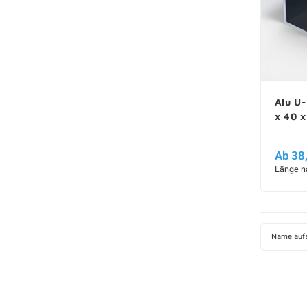
Alu U-
x 40 
Ab 38
Länge n
Name aufs