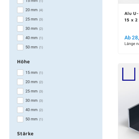
15 mm
(1)
20 mm
(4)
Alu U-
25 mm
(3)
15 x 
30 mm
(2)
Ab 28
40 mm
(1)
Länge n
50 mm
(1)
Höhe
15 mm
(1)
20 mm
(2)
25 mm
(3)
30 mm
(3)
40 mm
(2)
50 mm
(1)
Stärke