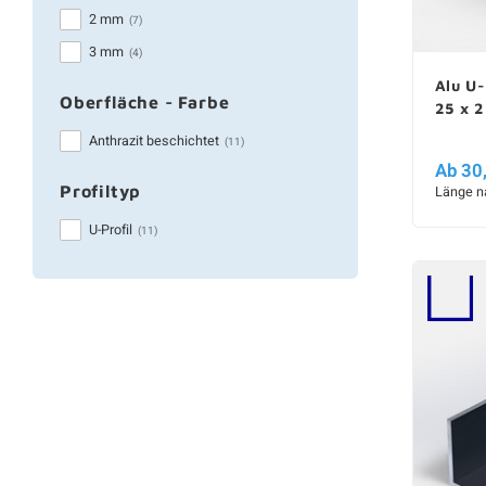
2 mm
(7)
3 mm
(4)
Alu U-
Oberfläche - Farbe
25 x 
Anthrazit beschichtet
(11)
Ab 30
Profiltyp
Länge n
U-Profil
(11)