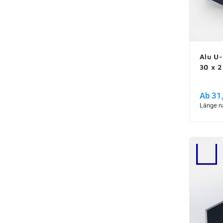
Alu U-
30 x 
Ab 31
Länge n