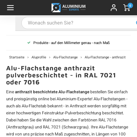
0
Hauptmenü / Alu-Flachstange
Hauptmenü / Farbbeschichtet
Hauptmenü / Alu-U-Profil
Hauptmenü / Alu-T-Profil
Hauptmenü / Aluwinkel
Hauptmenü / Alu-Stab
Hauptmenü / Alurohr
Alu-Flachstange
Farbbeschichtet
Alu-U-Profil
Alu-T-Profil
Aluwinkel
Alu-Stab
Alurohr
Produkte - auf den Millimeter genau - nach Maß
-Vierkantrohr
-Winkelprofil (gleichschenklig)
-U-Profil - unbehandelt
-T-Profil - unbehandelt
u-Flachstange - unbehandelt
u-Vierkantstab
profile - schwarz
A
A
A
A
A
A
A
V
V
V
V
V
Startseite
Aluprofile
Alu-Flachstange
Alu-Flachstange - anthrazit
u-Rechteckrohr
-L-Profil (ungleichschenklig)
-U-Profil - schwarz
u-Flachstange - schwarz
u-Rundstab
profile - weiß
A
A
A
A
A
R
R
R
R
R
Alu-Flachstange anthrazit
pulverbeschichtet - in RAL 7021
oder 7016
u-Rundrohr
-U-Profil - weiß
u-Flachstange - weiß
profile - anthrazit
A
A
A
A
A
R
R
R
R
R
Eine
anthrazit beschichtete Alu-Flachstange
bestellen Sie einfach
-U-Profil - anthrazit
-Flachstange - anthrazit
profile - grau
A
A
A
A
A
W
W
W
W
W
und preisgünstig online bei Aluminium-Experte! Alu-Flachstangen -
auch als
Alu-Flachstab
bekannt - in Anthrazit werden sorgfältig mit
-U-Profil - grau
-Flachstange - grau
profile - in RAL-Farbe
einer hochwertigen Feinstruktur-Pulverbeschichtung beschichtet.
A
A
A
A
A
L
L
L
L
L
Dabei haben Sie die Wahl zwischen den Farbtönen RAL 7016
(Anthrazitgrau) und RAL 7021 (Schwarzgrau). Ihre Alu-Flachstange
-U-Profil - nach RAL
u-Flachstange - nach RAL
A
A
A
A
A
U
U
U
U
U
wird von uns präzise nach Maß zugeschnitten, in Längen von 100