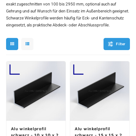
exakt zugeschnitten von 100 bis 2950 mm, optional auch auf
F
F
F
F
F
Gehrung und auf Wunsch für den Einsatz im Außenbereich geeignet.
Schwarze Winkelprofile werden häufig für Eck- und Kantenschutz
eingesetzt, als praktische Abdeck- oder Abschlussprofile.
Filter
Alu winkelprofil
Alu winkelprofil
schwarz - 10 x 10 x 2
schwarz - 15 x 15 x 2