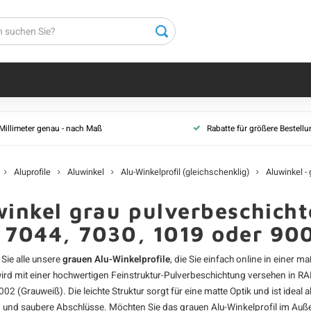
Alu-L-Profil (ungleichschenklig)
 Millimeter genau - nach Maß
Rabatte für größere Bestell
Alu-L-Profil - unbehandelt
Alu-L-Profil - schwarz
Aluprofile
Aluwinkel
Alu-Winkelprofil (gleichschenklig)
Aluwinkel -
Alu-L-Profil - weiß
Alu-L-Profil - anthrazit
inkel grau pulverbeschichte
Alu-L-Profil - grau
 7044, 7030, 1019 oder 90
Alu-L-Profil - nach RAL
 Sie alle unsere
grauen Alu-Winkelprofile
, die Sie einfach online in eine
ird mit einer hochwertigen Feinstruktur-Pulverbeschichtung versehen in R
02 (Grauweiß). Die leichte Struktur sorgt für eine matte Optik und ist ideal a
und saubere Abschlüsse. Möchten Sie das grauen
Alu-Winkelprofil
im Auße