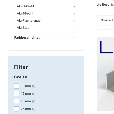
die Beschic
Alu-U-Profil
Alu-T-Profil
Alu-Flachstange
Name aufs
Alu-Stab
Farbbeschichtet
Filter
Breite
10 mm
(1)
15 mm
(1)
20 mm
(1)
25 mm
(2)