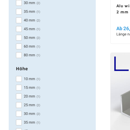
30 mm
(2)
Alu wi
35 mm
2 mm
(1)
40 mm
(2)
Ab 26
45 mm
(1)
Länge n
50 mm
(2)
60 mm
(1)
80 mm
(1)
Höhe
10 mm
(1)
15 mm
(1)
20 mm
(1)
25 mm
(2)
30 mm
(2)
35 mm
(1)