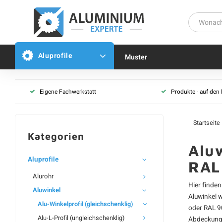
Aluprofile
Muster
Alu-Winkelprofil (gleichschenklig)
Eigene Fachwerkstatt
Produkte - auf den
Aluwinkel - unbehandelt
Aluwinkel - schwarz
Startseite
Aluwinkel - weiß
Kategorien
Aluwinkel - anthrazit
Aluw
Aluwinkel - grau
Aluprofile
RAL
Aluwinkel - nach RAL
Alurohr
Hier finden
Aluwinkel
Aluwinkel
w
Alu-Winkelprofil (gleichschenklig)
oder RAL 90
Alu-L-Profil (ungleichschenklig)
Abdeckung 