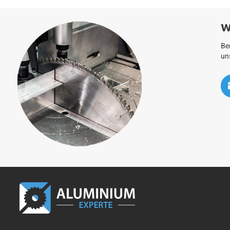
W
Be
un