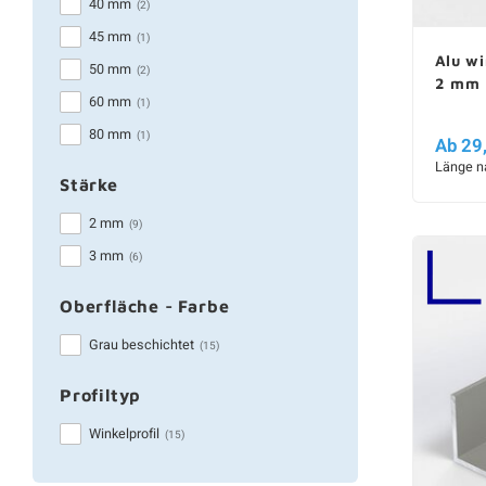
40 mm
(2)
45 mm
(1)
Alu wi
50 mm
(2)
2 mm
60 mm
(1)
80 mm
(1)
Ab 29
Länge n
Stärke
2 mm
(9)
3 mm
(6)
Oberfläche - Farbe
Grau beschichtet
(15)
Profiltyp
Winkelprofil
(15)