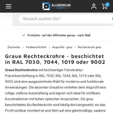
0
Hauptmenü / Alu-Flachstange
Hauptmenü / Farbbeschichtet
Hauptmenü / Alu-U-Profil
Hauptmenü / Alu-T-Profil
Hauptmenü / Aluwinkel
Hauptmenü / Alu-Stab
Hauptmenü / Alurohr
Alu-Flachstange
Farbbeschichtet
Alu-U-Profil
Alu-T-Profil
Aluwinkel
Alu-Stab
Alurohr
Produkte - auf den Millimeter genau - nach Maß
-Vierkantrohr
-Winkelprofil (gleichschenklig)
-U-Profil - unbehandelt
-T-Profil - unbehandelt
u-Flachstange - unbehandelt
u-Vierkantstab
profile - schwarz
A
A
A
A
A
A
A
V
V
V
V
V
Startseite
Farbbeschichtet
Aluprofile - grau
Rechteckrohr grau
u-Rechteckrohr
-L-Profil (ungleichschenklig)
-U-Profil - schwarz
u-Flachstange - schwarz
u-Rundstab
profile - weiß
A
A
A
A
A
R
R
R
R
R
Graue Rechteckrohre - beschichtet
in RAL 7030, 7044, 1019 oder 9002
u-Rundrohr
-U-Profil - weiß
u-Flachstange - weiß
profile - anthrazit
A
A
A
A
A
R
R
R
R
R
Graue Rechteckrohre
mit hochwertiger Feinstruktur-
Pulverbeschichtung in RAL 7030, RAL 7044, RAL 1019 oder RAL
-U-Profil - anthrazit
-Flachstange - anthrazit
profile - grau
A
A
A
A
A
W
W
W
W
W
9002 sind eine ausgezeichnete Wahl für moderne und funktionale
Anwendungen. Die dezenten Grautöne verleihen dem
Aluprofil
eine
-U-Profil - grau
-Flachstange - grau
profile - in RAL-Farbe
ruhige, zeitlose Ausstrahlung und eignen sich ideal für sichtbare
A
A
A
A
A
L
L
L
L
L
Konstruktionen mit hohen optischen Ansprüchen. Ein grau
beschichtetes
Alu-Rechteckrohr
wird häufig dort eingesetzt, wo das
-U-Profil - nach RAL
u-Flachstange - nach RAL
A
A
A
A
A
U
U
U
U
U
Profil sichtbar montiert ist und Wert auf eine gleichmäßige, saubere