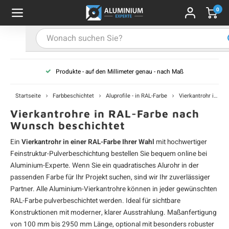
0
Hauptmenü / Alu-Flachstange
Hauptmenü / Farbbeschichtet
Hauptmenü / Alu-U-Profil
Hauptmenü / Alu-T-Profil
Hauptmenü / Aluwinkel
Hauptmenü / Alu-Stab
Hauptmenü / Alurohr
Alu-Flachstange
Farbbeschichtet
Alu-U-Profil
Alu-T-Profil
Aluwinkel
Alu-Stab
Alurohr
Produkte - auf den Millimeter genau - nach Maß
-Vierkantrohr
-Winkelprofil (gleichschenklig)
-U-Profil - unbehandelt
-T-Profil - unbehandelt
u-Flachstange - unbehandelt
u-Vierkantstab
profile - schwarz
A
A
A
A
A
A
A
V
V
V
V
V
Startseite
Farbbeschichtet
Aluprofile - in RAL-Farbe
Vierkantrohr in RAL-Farbe
u-Rechteckrohr
-L-Profil (ungleichschenklig)
-U-Profil - schwarz
u-Flachstange - schwarz
u-Rundstab
profile - weiß
A
A
A
A
A
R
R
R
R
R
Vierkantrohre in RAL-Farbe nach
Wunsch beschichtet
u-Rundrohr
-U-Profil - weiß
u-Flachstange - weiß
profile - anthrazit
A
A
A
A
A
R
R
R
R
R
Ein
Vierkantrohr in einer RAL-Farbe Ihrer Wahl
mit hochwertiger
Feinstruktur-Pulverbeschichtung bestellen Sie bequem online bei
-U-Profil - anthrazit
-Flachstange - anthrazit
profile - grau
A
A
A
A
A
W
W
W
W
W
Aluminium-Experte. Wenn Sie ein quadratisches
Alurohr
in der
passenden Farbe für Ihr Projekt suchen, sind wir Ihr zuverlässiger
-U-Profil - grau
-Flachstange - grau
profile - in RAL-Farbe
Partner. Alle
Aluminium-Vierkantrohre
können in jeder gewünschten
A
A
A
A
A
L
L
L
L
L
RAL-Farbe pulverbeschichtet werden. Ideal für sichtbare
Konstruktionen mit moderner, klarer Ausstrahlung. Maßanfertigung
-U-Profil - nach RAL
u-Flachstange - nach RAL
A
A
A
A
A
U
U
U
U
U
von 100 mm bis 2950 mm Länge, optional mit besonders robuster