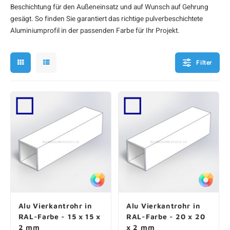
Beschichtung für den Außeneinsatz und auf Wunsch auf Gehrung
F
F
F
F
F
gesägt. So finden Sie garantiert das richtige
pulverbeschichtete
Aluminiumprofil
in der passenden Farbe für Ihr Projekt.
Filter
Alu Vierkantrohr in
Alu Vierkantrohr in
RAL-Farbe - 15 x 15 x
RAL-Farbe - 20 x 20
2 mm
x 2 mm