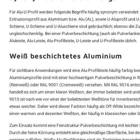
Für Alu-U-Profil werden folgende Begriffe häufig synonym verwendet: U
Extrusionsprofil aus Aluminium bzw. Alu (AL), sowie U-Aluprofil und U
Schiene, U-Schiene und U-Aluschiene sind gebräuchlich; ebenso die Zu
ungleichschenklig. Bei einer Pulverbeschichtung (auch als Pulverlacki
Aluleiste, Alu-Leiste, Alu-Profilleiste, U-Leiste und U-Profilleiste üblich.
Weiß beschichtetes Aluminium
Für sichtbare Anwendungen wird eine Alu-Profilleiste häufig farbig be
Aluminiumprofile sind mit einer hochwertigen Pulverbeschichtung in
(Reinweiß) oder RAL 9001 (Cremeweiß) versehen. Mit RAL 9016 entsche
handelt es sich um einen klaren Weißton, der immer beliebter wird 
9010 ist nach wie vor einer der beliebtesten Weißtöne für Innenbereich
etwas weicher. Daher wird dieser Farbton häufig als Off-White bezeic
einen warmen und dezenten Weißton, der häufig in klassischen oder län
Zum Einsatz kommt eine Feinstruktur-Pulverbeschichtung mit leichter S
Durch die feine Körnung entsteht eine gleichmäßige Oberfläche, bei d