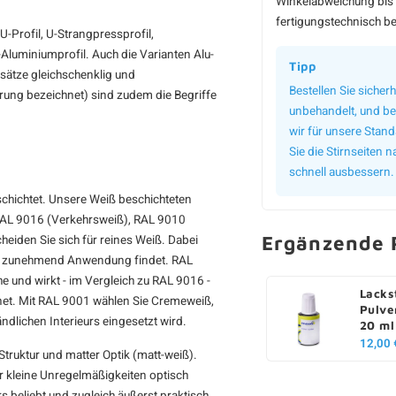
Winkelabweichung bis 
fertigungstechnisch be
-Profil, U-Strangpressprofil,
-Aluminiumprofil. Auch die Varianten Alu-
Tipp
sätze gleichschenklig und
Bestellen Sie sicherh
erung bezeichnet) sind zudem die Begriffe
unbehandelt, und bei
wir für unsere Stan
Sie die Stirnseiten
schnell ausbessern.
schichtet. Unsere Weiß beschichteten
 RAL 9016 (Verkehrsweiß), RAL 9010
Ergänzende 
iden Sie sich für reines Weiß. Dabei
und zunehmend Anwendung findet. RAL
e und wirkt - im Vergleich zu RAL 9016 -
Lacks
hnet. Mit RAL 9001 wählen Sie Cremeweiß,
Pulve
dlichen Interieurs eingesetzt wird.
20 ml
12,00 
truktur und matter Optik (matt-weiß).
er kleine Unregelmäßigkeiten optisch