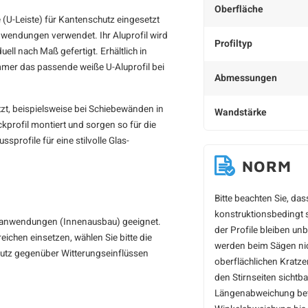
Oberfläche
e
(U-Leiste) für Kantenschutz eingesetzt
Anwendungen verwendet. Ihr Aluprofil wird
Profiltyp
ll nach Maß gefertigt. Erhältlich in
mer das passende weiße U-Aluprofil bei
Abmessungen
tzt, beispielsweise bei Schiebewänden in
Wandstärke
profil montiert und sorgen so für die
sprofile für eine stilvolle Glas-
NORM
Bitte beachten Sie, da
konstruktionsbedingt s
enanwendungen (Innenausbau) geeignet.
der Profile bleiben un
ichen einsetzen, wählen Sie bitte die
werden beim Sägen nich
chutz gegenüber Witterungseinflüssen
oberflächlichen Kratz
den Stirnseiten sichtb
Längenabweichung betr