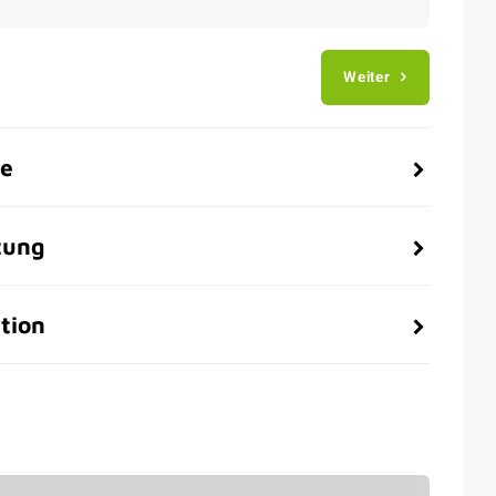
Weiter
be
tung
tion