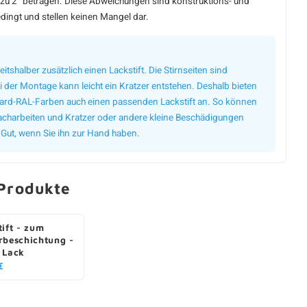
zu 2° betragen. Diese Abweichungen sind konstruktions- und
dingt und stellen keinen Mangel dar.
eitshalber zusätzlich einen Lackstift. Die Stirnseiten sind
 der Montage kann leicht ein Kratzer entstehen. Deshalb bieten
dard-RAL-Farben auch einen passenden Lackstift an. So können
 nacharbeiten und Kratzer oder andere kleine Beschädigungen
 Gut, wenn Sie ihn zur Hand haben.
Produkte
tift - zum
rbeschichtung -
 Lack
€