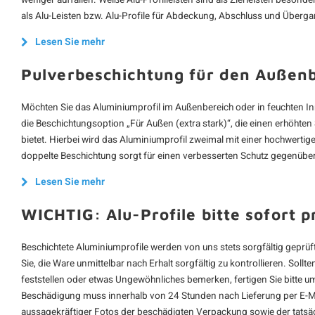
weniger auffallen. Weiße Alu-Profilleisten sind als Zierleisten besonde
als Alu-Leisten bzw. Alu-Profile für Abdeckung, Abschluss und Überg
Lesen Sie mehr
Pulverbeschichtung für den Außen
Möchten Sie das Aluminiumprofil im Außenbereich oder in feuchten In
die Beschichtungsoption „Für Außen (extra stark)“, die einen erhöhte
bietet. Hierbei wird das Aluminiumprofil zweimal mit einer hochwerti
doppelte Beschichtung sorgt für einen verbesserten Schutz gegenüber
Lesen Sie mehr
WICHTIG: Alu-Profile bitte sofort p
Beschichtete Aluminiumprofile werden von uns stets sorgfältig geprüft
Sie, die Ware unmittelbar nach Erhalt sorgfältig zu kontrollieren. Sol
feststellen oder etwas Ungewöhnliches bemerken, fertigen Sie bitte
Beschädigung muss innerhalb von 24 Stunden nach Lieferung per E-Ma
aussagekräftiger Fotos der beschädigten Verpackung sowie der tatsä