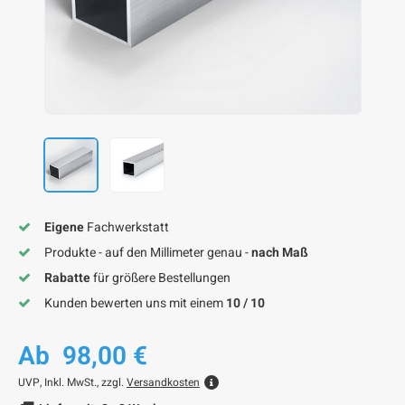
F
F
F
F
F
Eigene
Fachwerkstatt
Produkte - auf den Millimeter genau -
nach Maß
Rabatte
für größere Bestellungen
Kunden bewerten uns mit einem
10 / 10
Ab
98,00 €
UVP,
Inkl. MwSt., zzgl.
Versandkosten