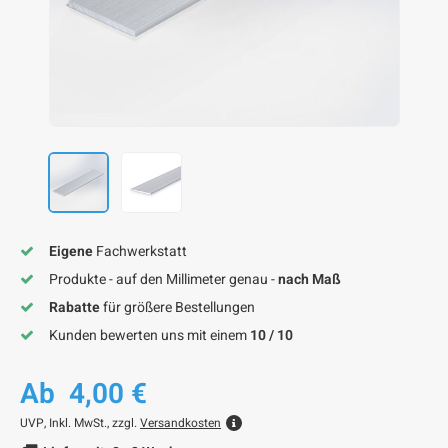
F
F
F
F
F
Eigene
Fachwerkstatt
Produkte - auf den Millimeter genau -
nach Maß
Rabatte
für größere Bestellungen
Kunden bewerten uns mit einem
10 / 10
Ab
4,00 €
UVP,
Inkl. MwSt., zzgl.
Versandkosten