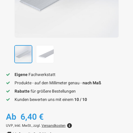
F
F
F
F
F
Eigene
Fachwerkstatt
Produkte - auf den Millimeter genau -
nach Maß
Rabatte
für größere Bestellungen
Kunden bewerten uns mit einem
10 / 10
Ab
6,40 €
UVP,
Inkl. MwSt., zzgl.
Versandkosten