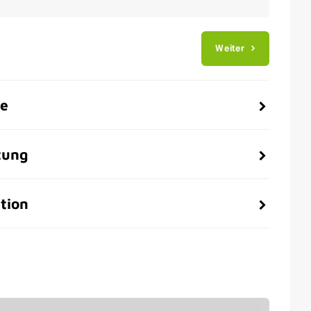
Weiter
be
tung
tion