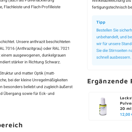
tung (auch als Pulverlackierung
Winkelabweichung bis 
e, Flachleiste und Flach-Profilleiste
fertigungstechnisch be
Tipp
Bestellen Sie sicherh
unbehandelt, und bei
schichtet. Unsere anthrazit beschichteten
wir für unsere Stan
RAL 7016 (Anthrazitgrau) oder RAL 7021
Sie die Stirnseiten
mit einem ausgewogenen, dunkelgrauen
schnell ausbessern.
ndiert stärker in Richtung Schwarz.
truktur und matter Optik (matt-
Ergänzende 
äche, bei der kleine Unregelmäßigkeiten
ten besonders beliebt und zugleich äußerst
und Übergang sowie für Eck- und
Lacks
Pulve
20 ml
12,00 
bereich