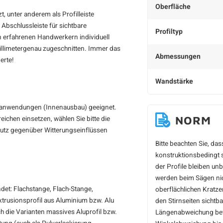
Oberfläche
t, unter anderem als Profilleiste
Abschlussleiste für sichtbare
Profiltyp
n erfahrenen Handwerkern individuell
illimetergenau zugeschnitten. Immer das
Abmessungen
erte!
Wandstärke
enanwendungen (Innenausbau) geeignet.
NORM
ichen einsetzen, wählen Sie bitte die
chutz gegenüber Witterungseinflüssen
Bitte beachten Sie, da
konstruktionsbedingt s
der Profile bleiben un
werden beim Sägen nich
et: Flachstange, Flach-Stange,
oberflächlichen Kratz
 Extrusionsprofil aus Aluminium bzw. Alu
den Stirnseiten sichtb
ch die Varianten massives Aluprofil bzw.
Längenabweichung betr