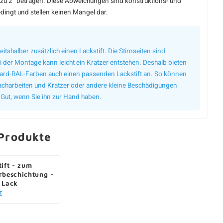
zu 2° betragen. Diese Abweichungen sind konstruktions- und
dingt und stellen keinen Mangel dar.
eitshalber zusätzlich einen Lackstift. Die Stirnseiten sind
 der Montage kann leicht ein Kratzer entstehen. Deshalb bieten
dard-RAL-Farben auch einen passenden Lackstift an. So können
 nacharbeiten und Kratzer oder andere kleine Beschädigungen
 Gut, wenn Sie ihn zur Hand haben.
Produkte
tift - zum
rbeschichtung -
 Lack
€