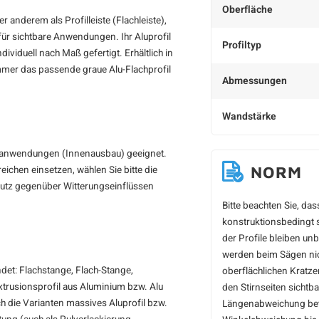
Oberfläche
r anderem als Profilleiste (Flachleiste),
für sichtbare Anwendungen. Ihr Aluprofil
Profiltyp
viduell nach Maß gefertigt. Erhältlich in
mer das passende graue Alu-Flachprofil
Abmessungen
Wandstärke
enanwendungen (Innenausbau) geeignet.
NORM
ichen einsetzen, wählen Sie bitte die
chutz gegenüber Witterungseinflüssen
Bitte beachten Sie, da
konstruktionsbedingt s
der Profile bleiben un
werden beim Sägen nich
et: Flachstange, Flach-Stange,
oberflächlichen Kratz
 Extrusionsprofil aus Aluminium bzw. Alu
den Stirnseiten sichtb
ch die Varianten massives Aluprofil bzw.
Längenabweichung betr