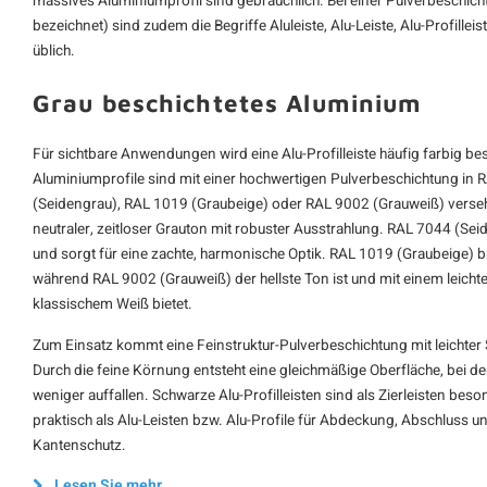
massives Aluminiumprofil sind gebräuchlich. Bei einer Pulverbeschich
bezeichnet) sind zudem die Begriffe Aluleiste, Alu-Leiste, Alu-Profilleist
üblich.
Grau beschichtetes Aluminium
Für sichtbare Anwendungen wird eine Alu-Profilleiste häufig farbig be
Aluminiumprofile sind mit einer hochwertigen Pulverbeschichtung in 
(Seidengrau), RAL 1019 (Graubeige) oder RAL 9002 (Grauweiß) versehe
neutraler, zeitloser Grauton mit robuster Ausstrahlung. RAL 7044 (Seide
und sorgt für eine zachte, harmonische Optik. RAL 1019 (Graubeige) br
während RAL 9002 (Grauweiß) der hellste Ton ist und mit einem leichten
klassischem Weiß bietet.
Zum Einsatz kommt eine Feinstruktur-Pulverbeschichtung mit leichter S
Durch die feine Körnung entsteht eine gleichmäßige Oberfläche, bei d
weniger auffallen. Schwarze Alu-Profilleisten sind als Zierleisten beso
praktisch als Alu-Leisten bzw. Alu-Profile für Abdeckung, Abschluss 
Kantenschutz.
Lesen Sie mehr