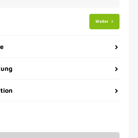
Weiter
be
tung
tion