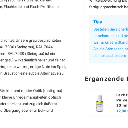
tung (auch als Pulverlackierung
Winkelabweichung bis 
e, Flachleiste und Flach-Profilleiste
fertigungstechnisch be
Tipp
Bestellen Sie sicherh
unbehandelt, und bei
schichtet. Unsere grau beschichteten
wir für unsere Stan
RAL 7030 (Steingrau), RAL 7044
Sie die Stirnseiten
n. RAL 7030 (Steingrau) ist ein
schnell ausbessern.
ngrau) wirkt deutlich heller und feiner
ingt eine warme, erdige Note ins Spiel,
 Graustich eine subtile Alternative zu
Ergänzende 
truktur und matter Optik (matt-grau).
Lacks
er kleine Unregelmäßigkeiten optisch
Pulve
nders beliebt und zugleich äußerst
20 ml
und Übergang sowie für Eck- und
12,00 