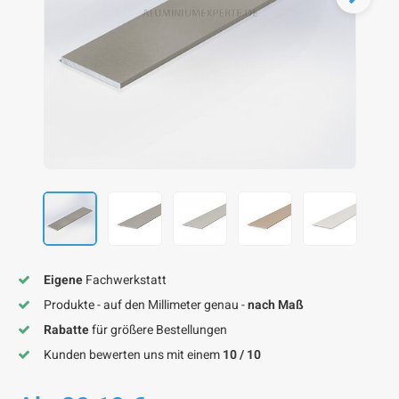
F
F
F
F
F
Eigene
Fachwerkstatt
Produkte - auf den Millimeter genau -
nach Maß
Rabatte
für größere Bestellungen
Kunden bewerten uns mit einem
10 / 10