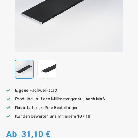
F
F
F
F
F
Eigene
Fachwerkstatt
Produkte - auf den Millimeter genau -
nach Maß
Rabatte
für größere Bestellungen
Kunden bewerten uns mit einem
10 / 10
Ab
31,10 €