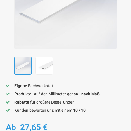
F
F
F
F
F
Eigene
Fachwerkstatt
Produkte - auf den Millimeter genau -
nach Maß
Rabatte
für größere Bestellungen
Kunden bewerten uns mit einem
10 / 10
Ab
27,65 €