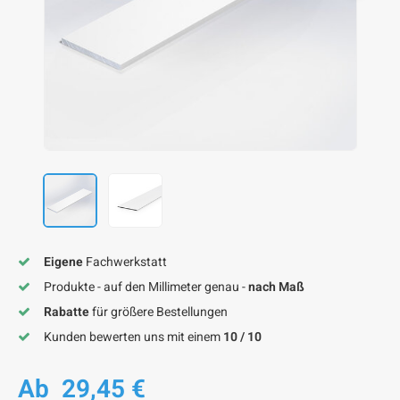
F
F
F
F
F
Eigene
Fachwerkstatt
Produkte - auf den Millimeter genau -
nach Maß
Rabatte
für größere Bestellungen
Kunden bewerten uns mit einem
10 / 10
Ab
29,45 €