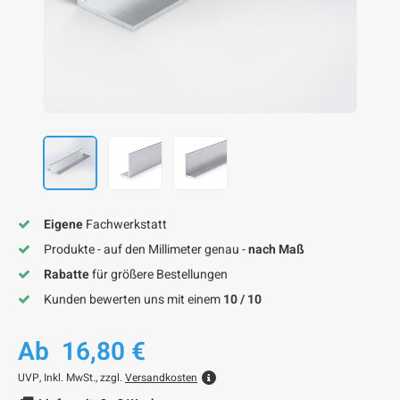
F
F
F
F
F
Eigene
Fachwerkstatt
Produkte - auf den Millimeter genau -
nach Maß
Rabatte
für größere Bestellungen
Kunden bewerten uns mit einem
10 / 10
Ab
16,80 €
UVP,
Inkl. MwSt., zzgl.
Versandkosten