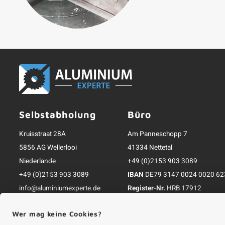
Selbstabholung
Büro
Kruisstraat 28A
Am Panneschopp 7
5856 AG Wellerlooi
41334 Nettetal
Niederlande
+49 (0)2153 903 3089
+49 (0)2153 903 3089
IBAN
DE79 3147 0024 0020 62
info@aluminiumexperte.de
Register-Nr.
HRB 17912
Inkl. MwSt.; zzgl. Versandkosten
Wer mag keine Cookies?