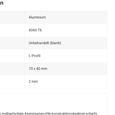
en
Aluminium
6060 T6
Unbehandelt (blank)
L-Profil
70 x 40 mm
2 mm
ss maßgefertigte Aluminiumprofile konstruktionsbedingt scharfe