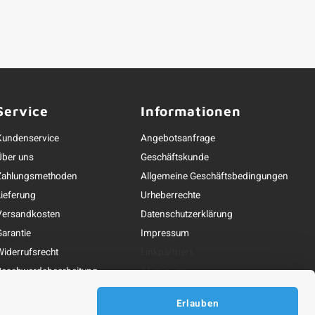
Service
Informationen
Kundenservice
Angebotsanfrage
Über uns
Geschäftskunde
Zahlungsmethoden
Allgemeine Geschäftsbedingungen
Lieferung
Urheberrechte
Versandkosten
Datenschutzerklärung
Garantie
Impressum
Widerrufsrecht
Linkpartners
Beschwerdebearbeitung
Aluminium
ontakt und Erreichbarkeit
Alu-Profilleiste
Erlauben
Alu-Flachprofil