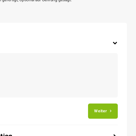
gefertigt, optional auf Gehrung gesägt.
Weiter
tion