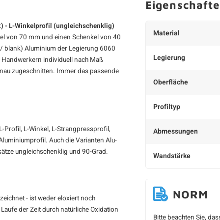
Eigenschaft
) - L-Winkelprofil (ungleichschenklig)
Material
nkel von 70 mm und einen Schenkel von 40
/ blank) Aluminium der Legierung 6060
Legierung
n Handwerkern individuell nach Maß
genau zugeschnitten. Immer das passende
Oberfläche
Profiltyp
Profil, L-Winkel, L-Strangpressprofil,
Abmessungen
Aluminiumprofil. Auch die Varianten Alu-
sätze ungleichschenklig und 90-Grad.
Wandstärke
NORM
ichnet - ist weder eloxiert noch
Laufe der Zeit durch natürliche Oxidation
Bitte beachten Sie, da