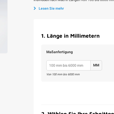
individuell nach Maß in Längen von 100 bis 6000 mm 
Lesen Sie mehr
1
.
Länge in Millimetern
Maßanfertigung
MM
Von
100
mm bis
6000
mm
2
.
Wählen Sie Ihre Schnittop