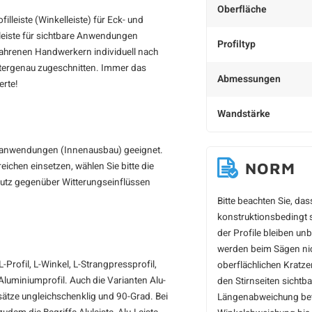
Oberfläche
filleiste (Winkelleiste) für Eck- und
kleiste für sichtbare Anwendungen
Profiltyp
rfahrenen Handwerkern individuell nach
etergenau zugeschnitten. Immer das
Abmessungen
erte!
Wandstärke
enanwendungen (Innenausbau) geeignet.
NORM
ichen einsetzen, wählen Sie bitte die
chutz gegenüber Witterungseinflüssen
Bitte beachten Sie, da
konstruktionsbedingt s
der Profile bleiben un
werden beim Sägen nich
Profil, L-Winkel, L-Strangpressprofil,
oberflächlichen Kratz
Aluminiumprofil. Auch die Varianten Alu-
den Stirnseiten sichtb
sätze ungleichschenklig und 90-Grad. Bei
Längenabweichung betr