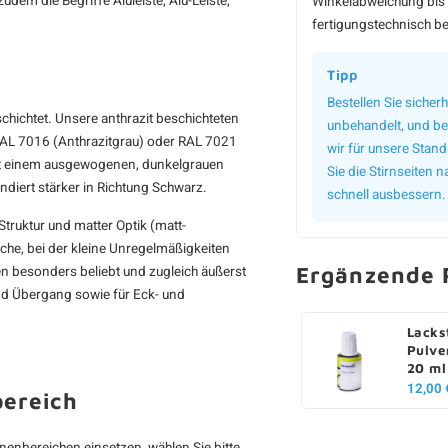
udem die Begriffe Aluleiste, Alu-Leiste,
Winkelabweichung bis 
fertigungstechnisch be
Tipp
Bestellen Sie sicherh
schichtet. Unsere anthrazit beschichteten
unbehandelt, und bei
RAL 7016 (Anthrazitgrau) oder RAL 7021
wir für unsere Stan
mit einem ausgewogenen, dunkelgrauen
Sie die Stirnseiten
ndiert stärker in Richtung Schwarz.
schnell ausbessern.
truktur und matter Optik (matt-
äche, bei der kleine Unregelmäßigkeiten
Ergänzende 
ten besonders beliebt und zugleich äußerst
und Übergang sowie für Eck- und
Lacks
Pulve
20 ml
12,00 
bereich