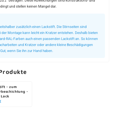
zu 2° betragen. Diese Abweichungen sind konstruktions- und
dingt und stellen keinen Mangel dar.
eitshalber zusätzlich einen Lackstift. Die Stirnseiten sind
 der Montage kann leicht ein Kratzer entstehen. Deshalb bieten
dard-RAL-Farben auch einen passenden Lackstift an. So können
 nacharbeiten und Kratzer oder andere kleine Beschädigungen
 Gut, wenn Sie ihn zur Hand haben.
Produkte
tift - zum
rbeschichtung -
 Lack
€