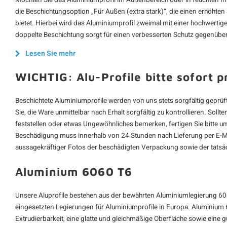
Möchten Sie das Aluminiumprofil im Außenbereich oder in feuchten In
die Beschichtungsoption „Für Außen (extra stark)“, die einen erhöhte
bietet. Hierbei wird das Aluminiumprofil zweimal mit einer hochwerti
doppelte Beschichtung sorgt für einen verbesserten Schutz gegenüber
Lesen Sie mehr
WICHTIG: Alu-Profile bitte sofort p
Beschichtete Aluminiumprofile werden von uns stets sorgfältig geprüft
Sie, die Ware unmittelbar nach Erhalt sorgfältig zu kontrollieren. Sol
feststellen oder etwas Ungewöhnliches bemerken, fertigen Sie bitte
Beschädigung muss innerhalb von 24 Stunden nach Lieferung per E-Ma
aussagekräftiger Fotos der beschädigten Verpackung sowie der tatsä
Aluminium 6060 T6
Unsere Aluprofile bestehen aus der bewährten Aluminiumlegierung 60
eingesetzten Legierungen für Aluminiumprofile in Europa. Aluminium 6
Extrudierbarkeit, eine glatte und gleichmäßige Oberfläche sowie eine 