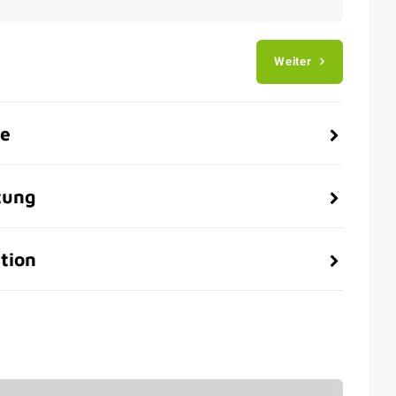
Weiter
be
tung
tion