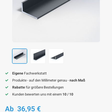
F
F
F
F
F
Eigene
Fachwerkstatt
Produkte - auf den Millimeter genau -
nach Maß
Rabatte
für größere Bestellungen
Kunden bewerten uns mit einem
10 / 10
Ab
36,95 €