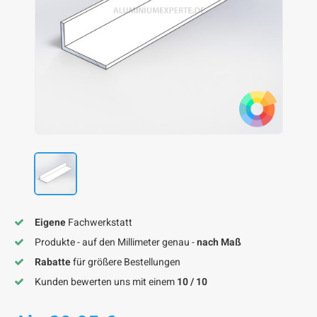
F
F
F
F
F
Eigene
Fachwerkstatt
Produkte - auf den Millimeter genau -
nach Maß
Rabatte
für größere Bestellungen
Kunden bewerten uns mit einem
10 / 10