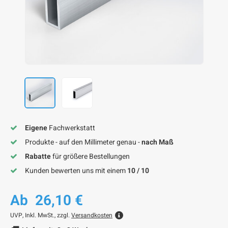
F
F
F
F
F
Eigene
Fachwerkstatt
Produkte - auf den Millimeter genau -
nach Maß
Rabatte
für größere Bestellungen
Kunden bewerten uns mit einem
10 / 10
Ab
26,10 €
UVP,
Inkl. MwSt., zzgl.
Versandkosten