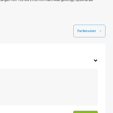
 Längen von 100 bis 2950 mm nach Maß gefertigt, optional auf
Farbmuster