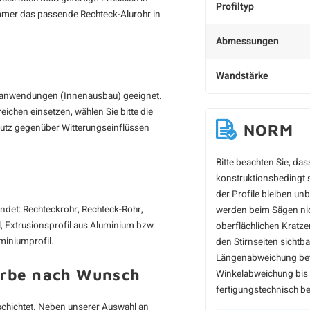
Profiltyp
mer das passende Rechteck-Alurohr in
Abmessungen
Wandstärke
enanwendungen (Innenausbau) geeignet.
ichen einsetzen, wählen Sie bitte die
NORM
chutz gegenüber Witterungseinflüssen
Bitte beachten Sie, da
konstruktionsbedingt s
der Profile bleiben un
ndet: Rechteckrohr, Rechteck-Rohr,
werden beim Sägen nich
l, Extrusionsprofil aus Aluminium bzw.
oberflächlichen Kratz
uminiumprofil.
den Stirnseiten sichtb
Längenabweichung betr
arbe nach Wunsch
Winkelabweichung bis 
fertigungstechnisch be
eschichtet. Neben unserer Auswahl an