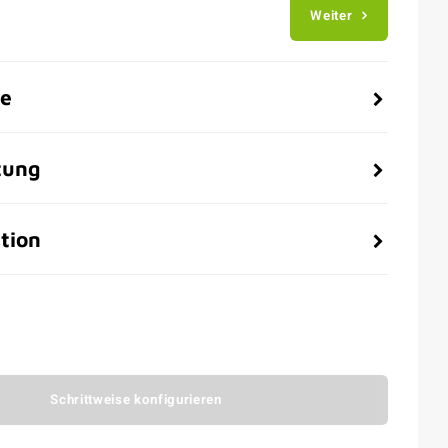
Weiter
be
tung
tion
Schrittweise konfigurieren