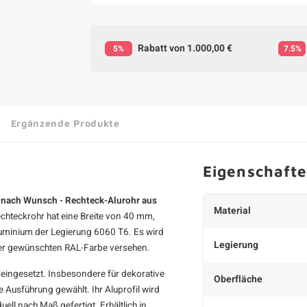
Rabatt von 1.000,00 €
5%
7.5%
Ergänzende Produkte
Eigenschaft
e nach Wunsch - Rechteck-Alurohr aus
Material
chteckrohr hat eine Breite von 40 mm,
uminium der Legierung 6060 T6. Es wird
Legierung
eder gewünschten RAL-Farbe versehen.
 eingesetzt. Insbesondere für dekorative
Oberfläche
 Ausführung gewählt. Ihr Aluprofil wird
ll nach Maß gefertigt. Erhältlich in