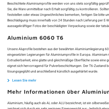
Beschichtete Aluminiumprofile werden von uns stets sorgfältig geprüft
Sie, die Ware unmittelbar nach Erhalt sorgfältig zu kontrollieren. Sol
feststellen oder etwas Ungewöhnliches bemerken, fertigen Sie bitte
Beschädigung muss innerhalb von 24 Stunden nach Lieferung per E-Ma
aussagekräftiger Fotos der beschädigten Verpackung sowie der tatsä
Aluminium 6060 T6
Unsere Aluprofile bestehen aus der bewährten Aluminiumlegierung 60
eingesetzten Legierungen für Aluminiumprofile in Europa. Aluminium 6
Extrudierbarkeit, eine glatte und gleichmäßige Oberfläche sowie eine 
eignet sich hervorragend für Pulverbeschichtungen. Der T6-Zustand be
lösungsgeglüht und anschließend künstlich ausgehärtet wurde.
Lesen Sie mehr
Mehr Informationen über Aluminiu
Aluminium, häufig auch als AL oder ALU bezeichnet, ist ein silberweißes 
zeichnet sich durch ein sehr geringes Eigengewicht aus - lediglich etwa