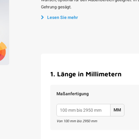
Wunsch, optional für den Außenbereich geeignet. In
Gehrung gesägt.
Lesen Sie mehr
1
.
Länge in Millimetern
Maßanfertigung
MM
Von
100
mm bis
2950
mm