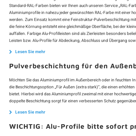
Standard-RAL-Farben bieten wir Ihnen auch unseren Service „RAL-Far
Aluminiumprofile in nahezu jeder gewünschten RAL-Farbe mit einer h
werden. Zum Einsatz kommt eine Feinstruktur-Pulverbeschichtung mit l
die feine Körnung entsteht eine gleichmäßige Oberfläche, bei der kle
auffallen. Farbige Alu-Profilleisten sind als Zierleisten besonders belie
Leisten bzw. Alu-Profile für Abdeckung, Abschluss und Übergang sowi
Lesen Sie mehr
Pulverbeschichtung für den Außen
Möchten Sie das Aluminiumprofil im Außenbereich oder in feuchten In
die Beschichtungsoption „Für Außen (extra stark)“, die einen erhöhte
bietet. Hierbei wird das Aluminiumprofil zweimal mit einer hochwerti
doppelte Beschichtung sorgt für einen verbesserten Schutz gegenüber
Lesen Sie mehr
WICHTIG: Alu-Profile bitte sofort p