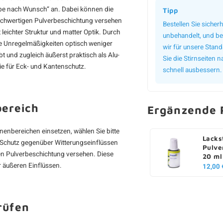
be nach Wunsch“ an. Dabei können die
Tipp
ochwertigen Pulverbeschichtung versehen
Bestellen Sie sicherh
eichter Struktur und matter Optik. Durch
unbehandelt, und bei
ine Unregelmäßigkeiten optisch weniger
wir für unsere Stan
bt und zugleich äußerst praktisch als Alu-
Sie die Stirnseiten
e für Eck- und Kantenschutz.
schnell ausbessern.
bereich
Ergänzende 
nenbereichen einsetzen, wählen Sie bitte
Lacks
n Schutz gegenüber Witterungseinflüssen
Pulve
gen Pulverbeschichtung versehen. Diese
20 ml
 äußeren Einflüssen.
12,00 
rüfen