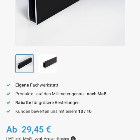
F
F
F
F
F
Eigene
Fachwerkstatt
Produkte - auf den Millimeter genau -
nach Maß
Rabatte
für größere Bestellungen
Kunden bewerten uns mit einem
10 / 10
Ab
29,45 €
UVP,
Inkl. MwSt., zzgl.
Versandkosten