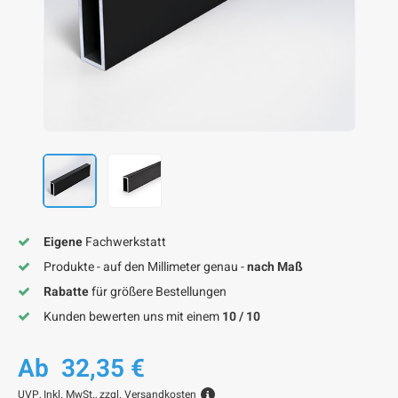
F
F
F
F
F
Eigene
Fachwerkstatt
Produkte - auf den Millimeter genau -
nach Maß
Rabatte
für größere Bestellungen
Kunden bewerten uns mit einem
10 / 10
Ab
32,35 €
UVP,
Inkl. MwSt., zzgl.
Versandkosten