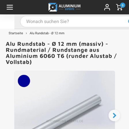
0
Hauptmenü / Alu-Flachstange
Hauptmenü / Farbbeschichtet
Hauptmenü / Alu-U-Profil
Hauptmenü / Alu-T-Profil
Hauptmenü / Aluwinkel
Hauptmenü / Alu-Stab
Hauptmenü / Alurohr
Alu-Flachstange
Farbbeschichtet
Alu-U-Profil
Alu-T-Profil
Aluwinkel
Alu-Stab
Alurohr
Startseite
Alu Rundstab - Ø 12 mm
Alu Rundstab - Ø 12 mm (massiv) -
-Vierkantrohr
-Winkelprofil (gleichschenklig)
-U-Profil - unbehandelt
-T-Profil - unbehandelt
u-Flachstange - unbehandelt
u-Vierkantstab
profile - schwarz
A
A
A
A
A
A
A
V
V
V
V
V
Rundmaterial / Rundstange aus
Aluminium 6060 T6 (runder Alustab /
Vollstab)
u-Rechteckrohr
-L-Profil (ungleichschenklig)
-U-Profil - schwarz
u-Flachstange - schwarz
u-Rundstab
profile - weiß
A
A
A
A
A
R
R
R
R
R
u-Rundrohr
-U-Profil - weiß
u-Flachstange - weiß
profile - anthrazit
A
A
A
A
A
R
R
R
R
R
-U-Profil - anthrazit
-Flachstange - anthrazit
profile - grau
A
A
A
A
A
W
W
W
W
W
-U-Profil - grau
-Flachstange - grau
profile - in RAL-Farbe
A
A
A
A
A
L
L
L
L
L
-U-Profil - nach RAL
u-Flachstange - nach RAL
A
A
A
A
A
U
U
U
U
U