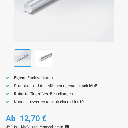
F
F
F
F
F
Eigene
Fachwerkstatt
Produkte - auf den Millimeter genau -
nach Maß
Rabatte
für größere Bestellungen
Kunden bewerten uns mit einem
10 / 10
Ab
12,70 €
UVP,
Inkl. MwSt., zzgl.
Versandkosten