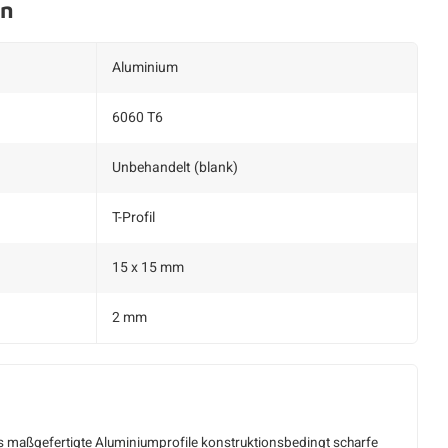
en
Aluminium
6060 T6
Unbehandelt (blank)
T-Profil
15 x 15 mm
2 mm
ss maßgefertigte Aluminiumprofile konstruktionsbedingt scharfe