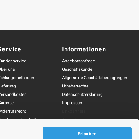
Service
Informationen
Kundenservice
Angebotsanfrage
Über uns
Geschäftskunde
Zahlungsmethoden
Allgemeine Geschäftsbedingungen
Lieferung
Urheberrechte
Versandkosten
Datenschutzerklärung
Garantie
Impressum
Widerrufsrecht
Linkpartners
Beschwerdebearbeitung
Aluminium
ontakt und Erreichbarkeit
Alu-Profilleiste
Erlauben
Alu-Flachprofil