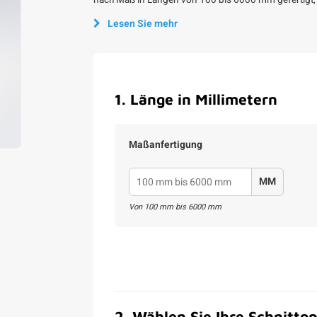
nach Maß in Längen von 100 bis 6000 mm gefertigt, 
Lesen Sie mehr
1
.
Länge in Millimetern
Maßanfertigung
MM
Von
100
mm bis
6000
mm
2
.
Wählen Sie Ihre Schnittop