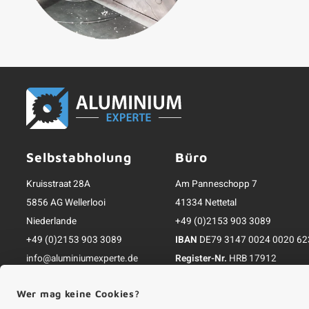
Selbstabholung
Büro
Kruisstraat 28A
Am Panneschopp 7
5856 AG Wellerlooi
41334 Nettetal
Niederlande
+49 (0)2153 903 3089
+49 (0)2153 903 3089
IBAN
DE79 3147 0024 0020 62
info@aluminiumexperte.de
Register-Nr.
HRB 17912
Inkl. MwSt.; zzgl. Versandkosten
Wer mag keine Cookies?