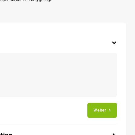
optional auf Gehrung gesägt.
Weiter
tion