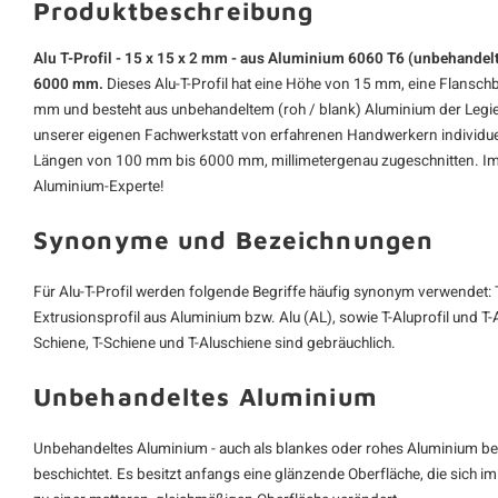
Produktbeschreibung
Alu T-Profil - 15 x 15 x 2 mm - aus Aluminium 6060 T6 (unbehandelt)
6000 mm.
Dieses
Alu-T-Profil
hat eine Höhe von 15 mm, eine Flanschb
mm und besteht aus unbehandeltem (roh / blank) Aluminium der Legi
unserer eigenen Fachwerkstatt von erfahrenen Handwerkern individuell
Längen von 100 mm bis 6000 mm, millimetergenau zugeschnitten. Imm
Aluminium-Experte!
Synonyme und Bezeichnungen
Für Alu-T-Profil werden folgende Begriffe häufig synonym verwendet: T-
Extrusionsprofil aus Aluminium bzw. Alu (AL), sowie T-Aluprofil und T-
Schiene, T-Schiene und T-Aluschiene sind gebräuchlich.
Unbehandeltes Aluminium
Unbehandeltes Aluminium - auch als blankes oder rohes Aluminium beze
beschichtet. Es besitzt anfangs eine glänzende Oberfläche, die sich im 