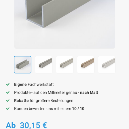
F
F
F
F
F
Eigene
Fachwerkstatt
Produkte - auf den Millimeter genau -
nach Maß
Rabatte
für größere Bestellungen
Kunden bewerten uns mit einem
10 / 10
Ab
30,15 €