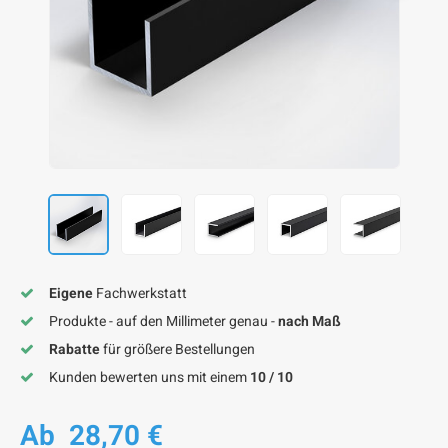
F
F
F
F
F
Eigene
Fachwerkstatt
Produkte - auf den Millimeter genau -
nach Maß
Rabatte
für größere Bestellungen
Kunden bewerten uns mit einem
10 / 10
Ab
28,70 €