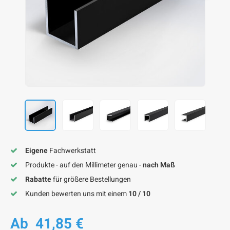
F
F
F
F
F
Eigene
Fachwerkstatt
Produkte - auf den Millimeter genau -
nach Maß
Rabatte
für größere Bestellungen
Kunden bewerten uns mit einem
10 / 10
Ab
41,85 €