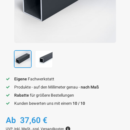
F
F
F
F
F
Eigene
Fachwerkstatt
Produkte - auf den Millimeter genau -
nach Maß
Rabatte
für größere Bestellungen
Kunden bewerten uns mit einem
10 / 10
Ab
37,60 €
UVP,
Inkl. MwSt., zzgl.
Versandkosten