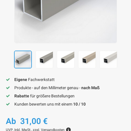
F
F
F
F
F
Eigene
Fachwerkstatt
Produkte - auf den Millimeter genau -
nach Maß
Rabatte
für größere Bestellungen
Kunden bewerten uns mit einem
10 / 10
Ab
31,00 €
UVP,
Inkl. MwSt., zzgl.
Versandkosten