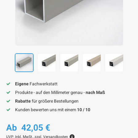
F
F
F
F
F
Eigene
Fachwerkstatt
Produkte - auf den Millimeter genau -
nach Maß
Rabatte
für größere Bestellungen
Kunden bewerten uns mit einem
10 / 10
Ab
42,05 €
UVP,
Inkl. MwSt., zzgl.
Versandkosten