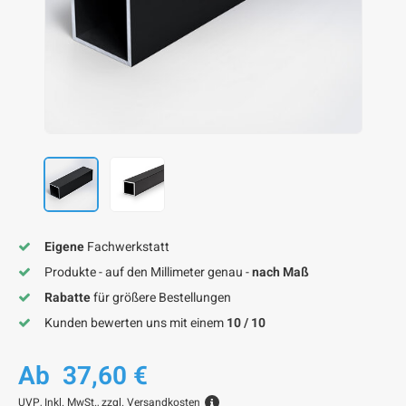
F
F
F
F
F
Eigene
Fachwerkstatt
Produkte - auf den Millimeter genau -
nach Maß
Rabatte
für größere Bestellungen
Kunden bewerten uns mit einem
10 / 10
Ab
37,60 €
UVP,
Inkl. MwSt., zzgl.
Versandkosten