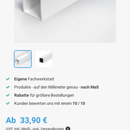
F
F
F
F
F
Eigene
Fachwerkstatt
Produkte - auf den Millimeter genau -
nach Maß
Rabatte
für größere Bestellungen
Kunden bewerten uns mit einem
10 / 10
Ab
33,90 €
UVP,
Inkl. MwSt., zzgl.
Versandkosten