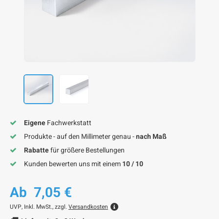
F
F
F
F
F
Eigene
Fachwerkstatt
Produkte - auf den Millimeter genau -
nach Maß
Rabatte
für größere Bestellungen
Kunden bewerten uns mit einem
10 / 10
Ab
7,05 €
UVP,
Inkl. MwSt., zzgl.
Versandkosten