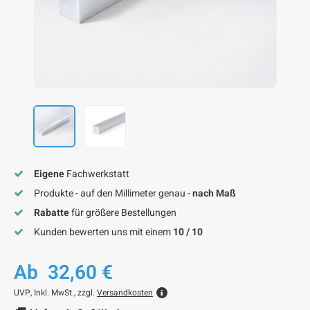
F
F
F
F
F
Eigene
Fachwerkstatt
Produkte - auf den Millimeter genau -
nach Maß
Rabatte
für größere Bestellungen
Kunden bewerten uns mit einem
10 / 10
Ab
32,60 €
UVP,
Inkl. MwSt., zzgl.
Versandkosten