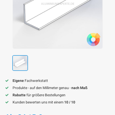
F
F
F
F
F
Eigene
Fachwerkstatt
Produkte - auf den Millimeter genau -
nach Maß
Rabatte
für größere Bestellungen
Kunden bewerten uns mit einem
10 / 10