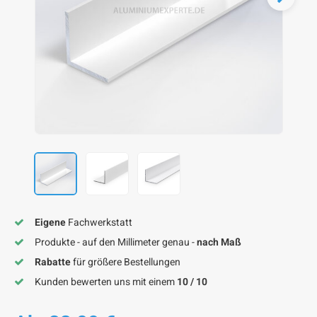
F
F
F
F
F
Eigene
Fachwerkstatt
Produkte - auf den Millimeter genau -
nach Maß
Rabatte
für größere Bestellungen
Kunden bewerten uns mit einem
10 / 10