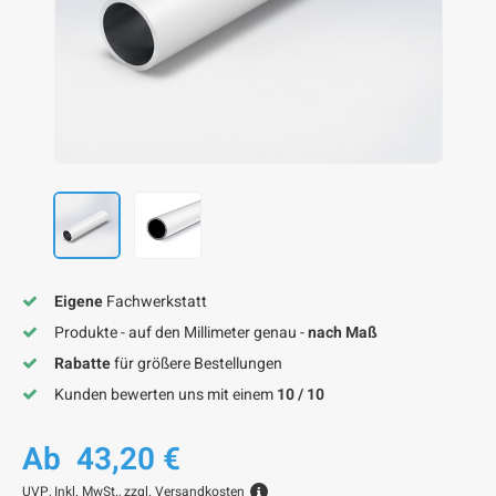
F
F
F
F
F
Eigene
Fachwerkstatt
Produkte - auf den Millimeter genau -
nach Maß
Rabatte
für größere Bestellungen
Kunden bewerten uns mit einem
10 / 10
Ab
43,20 €
UVP,
Inkl. MwSt., zzgl.
Versandkosten