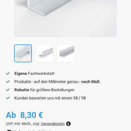
F
F
F
F
F
Eigene
Fachwerkstatt
Produkte - auf den Millimeter genau -
nach Maß
Rabatte
für größere Bestellungen
Kunden bewerten uns mit einem
10 / 10
Ab
8,30 €
UVP,
Inkl. MwSt., zzgl.
Versandkosten