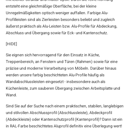
entsteht eine gleichmäßige Oberfläche, bei der kleine
F
F
F
F
F
Unregelmäßigkeiten optisch weniger auffallen. Farbige Alu-
Profilleisten sind als Zierleisten besonders beliebt und zugleich
äußerst praktisch als Alu-Leisten bzw. Alu-Profile für Abdeckung,
Abschluss und Übergang sowie für Eck- und Kantenschutz.
[HIDE]
Sie eignen sich hervorragend für den Einsatz in Küche,
Treppenbereich, an Fenstern und Türen (Rahmen) sowie für eine
präzise und moderne Verarbeitung von Möbeln. Darüber hinaus
werden unsere farbig beschichteten Alu-Profile häufig als
Wandabschlussleisten eingesetzt - insbesondere auch als
Küchenleiste, zum sauberen Übergang zwischen Arbeitsplatte und
Wand.
Sind Sie auf der Suche nach einem praktischen, stabilen, langlebigen
und stilvollen Abschlussprofil (Abschlussleiste), Abdeckprofil
(Abdeckleiste) oder Kantenschutzprofil (Kantenprofil)? Dann ist ein
in RAL-Farbe beschichtetes Aluprofil definitiv eine Überlegung wert!