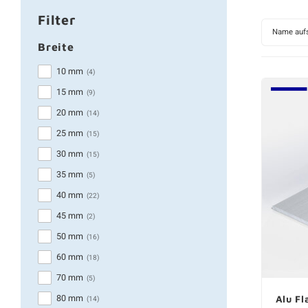
Filter
Name aufs
Breite
10 mm
(4)
15 mm
(9)
20 mm
(14)
25 mm
(15)
30 mm
(15)
35 mm
(5)
40 mm
(22)
45 mm
(2)
50 mm
(16)
60 mm
(18)
70 mm
(5)
80 mm
Alu Fl
(14)