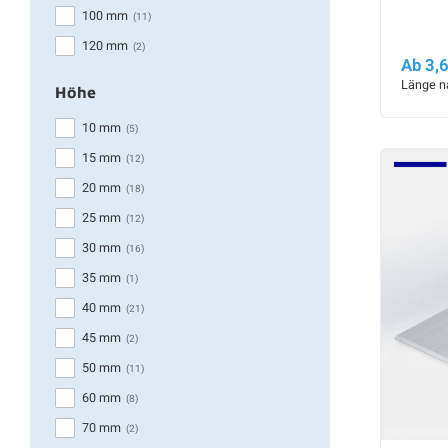
100 mm
(11)
120 mm
(2)
Ab 3,
Länge n
Höhe
10 mm
(5)
15 mm
(12)
20 mm
(18)
25 mm
(12)
30 mm
(16)
35 mm
(1)
40 mm
(21)
45 mm
(2)
50 mm
(11)
60 mm
(8)
70 mm
(2)