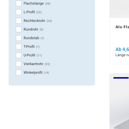
Flachstange
(38)
L-Profil
(29)
Rechteckrohr
(24)
Alu Fl
Rundrohr
(9)
Rundstab
(7)
T-Profil
(7)
Ab 4,
Länge n
U-Profil
(11)
Vierkantrohr
(23)
Winkelprofil
(19)