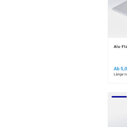
Alu F
Ab 5,
Länge n