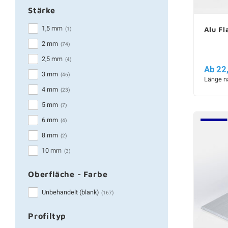
Stärke
1,5 mm
(1)
Alu Fl
2 mm
(74)
2,5 mm
(4)
Ab 22
3 mm
(46)
Länge n
4 mm
(23)
5 mm
(7)
6 mm
(4)
8 mm
(2)
10 mm
(3)
Oberfläche - Farbe
Unbehandelt (blank)
(167)
Profiltyp